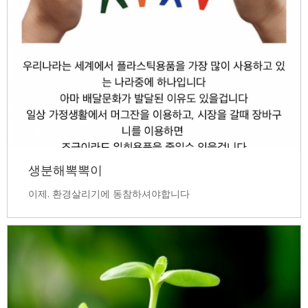
생분해뽁뽁이
이제. 환경살리기에 동참하셔야합니다