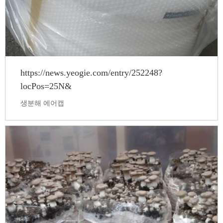
https://news.yeogie.com/entry/252248?
locPos=25N&
생분해 에어캡