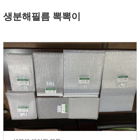
생분해필름 뽁뽁이