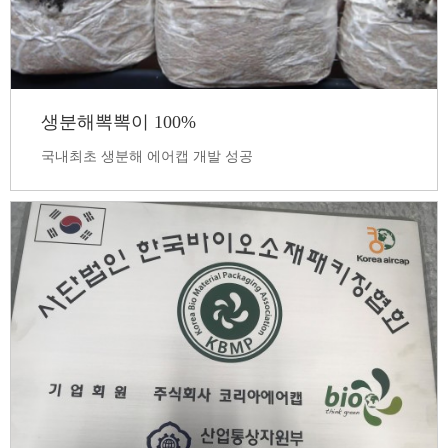
생분해뽁뽁이 100%
국내최초 생분해 에어캡 개발 성공