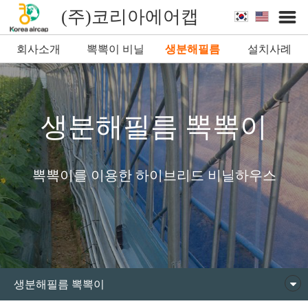
(주)코리아에어캡
회사소개
뽁뽁이 비닐
생분해필름
설치사례
뽁뽁이
생분해필름 뽁뽁이
뽁뽁이를 이용한 하이브리드 비닐하우스
생분해필름 뽁뽁이