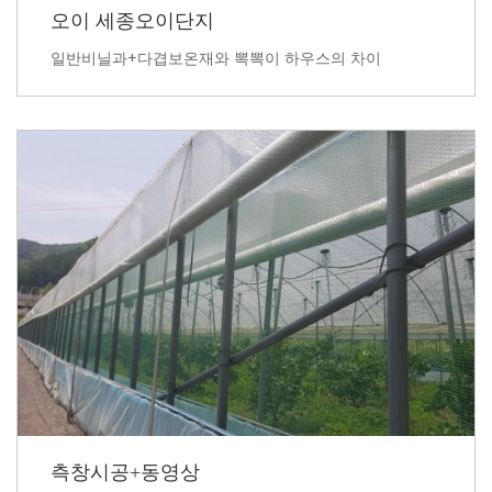
오이 세종오이단지
일반비닐과+다겹보온재와 뽁뽁이 하우스의 차이
측창시공+동영상