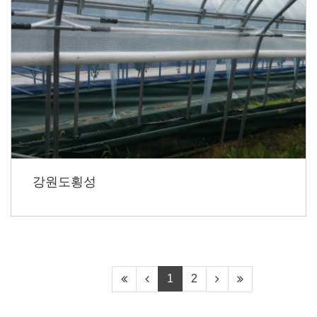
강원도횡성
1
2