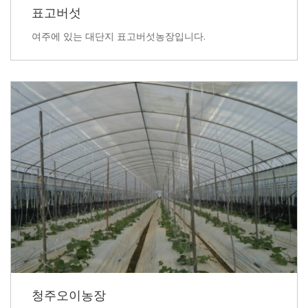
표고버섯
여주에 있는 대단지 표고버섯농장입니다.
청주오이농장