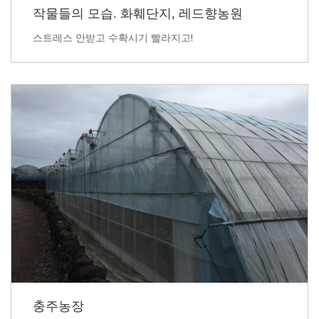
작물들의 모습. 화훼단지, 레드향농원
스트레스 안받고 수확시기 빨라지고!
충주농장