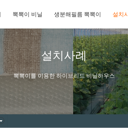
개
뽁뽁이 비닐
생분해필름 뽁뽁이
설치
설치사례
뽁뽁이를 이용한 하이브리드 비닐하우스