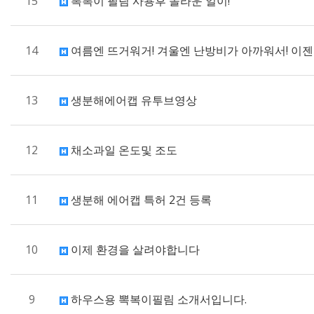
15
뽁뽁이 필림 사용후 놀라운 일이!
14
여름엔 뜨거워거! 겨울엔 난방비가 아까워서! 이젠
13
생분해에어캡 유투브영상
12
채소과일 온도및 조도
11
생분해 에어캡 특허 2건 등록
10
이제 환경을 살려야합니다
9
하우스용 뽁복이필림 소개서입니다.