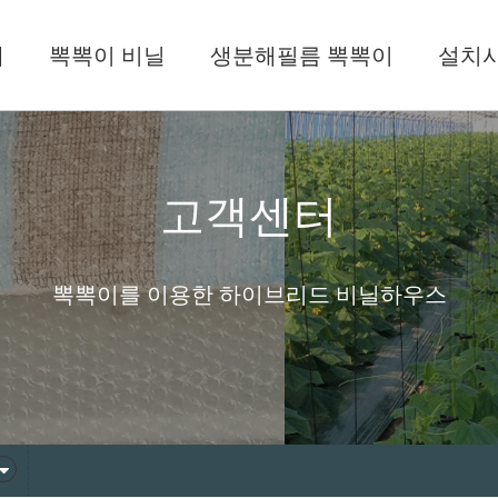
개
뽁뽁이 비닐
생분해필름 뽁뽁이
설치
고객센터
뽁뽁이를 이용한 하이브리드 비닐하우스