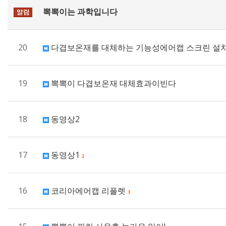
뽁뽁이는 과학입니다
20
다겹보온재를 대체하는 기능성에어캡 스크린 설치
19
뽁뽁이 다겹보온재 대체효과이빈다
18
동영상2
17
동영상1
2
16
코리아에어캡 리플렛
3