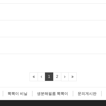
1
2
뽁뽁이 비닐
생분해필름 뽁뽁이
문의게시판