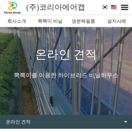
(주)코리아에어캡
회사소개
뽁뽁이 비닐
생분해필름
설치사례
뽁뽁이
온라인 견적
뽁뽁이를 이용한 하이브리드 비닐하우스
온라인 견적