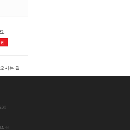
요.
확인
오시는 길
280
ED.