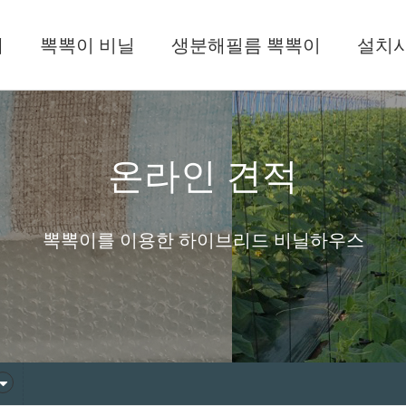
개
뽁뽁이 비닐
생분해필름 뽁뽁이
설치
온라인 견적
뽁뽁이를 이용한 하이브리드 비닐하우스