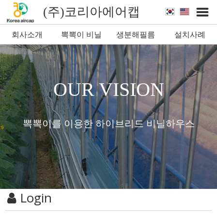
(주)코리아에어캡
회사소개
뽁뽁이 비닐
생분해필름
설치사례
뽁뽁이
OUR VISION
뽁뽁이를 이용한 하이브리드 비닐하우스
Login