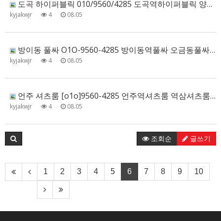
도곡 하이퍼블릭 010/9560/4285 도곡역하이퍼블릭 양재하이퍼블릭 대치하이퍼블릭 도곡가라오케 실시간문의
kyjakwjr
4
08.05
방이동 풀싸 O1O-9560-4285 방이동역풀싸 오금동풀싸 송파동풀싸 석촌호수풀싸 예약문의
kyjakwjr
4
08.05
언주 셔츠룸 [o1o]9560-4285 언주역셔츠룸 역삼셔츠룸 논현셔츠룸 언주풀싸 추천
kyjakwjr
4
08.05
조회순
글쓰기
1
2
3
4
5
6
7
8
9
10