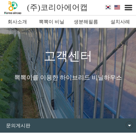
(주)코리아에어캡
회사소개
뽁뽁이 비닐
생분해필름
설치사례
뽁뽁이
고객센터
뽁뽁이를 이용한 하이브리드 비닐하우스
문의게시판