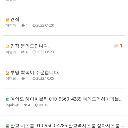
견적
이경미
4
2022.01.20
견적 문의드립니다.
1
이슬이
4
2022.08.23
투명 뽁뽁이 주문합니다.
이대희
4
2022.10.05
여의도 하이퍼블릭 010_9560_4285 여의도역하이퍼블릭 여의도한강하이퍼블릭 여의도풀사롱 여의도야구장 할…
kyjakwjr
4
08.05
판교 셔츠룸 010-9560-4285 판교역셔츠룸 정자셔츠룸 분당셔츠룸 판교풀사롱 예약문의