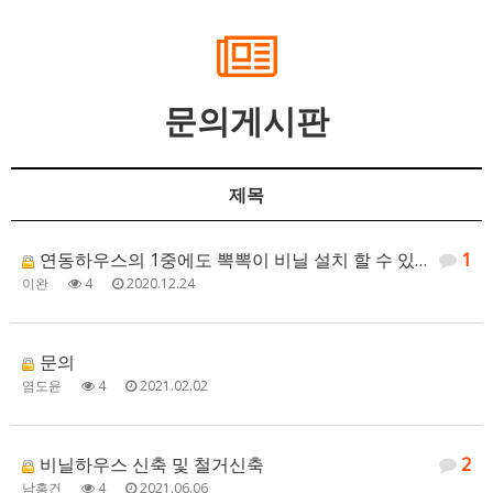
문의게시판
제목
연동하우스의 1중에도 뽁뽁이 비닐 설치 할 수 있는지요?
1
이완
4
2020.12.24
문의
염도윤
4
2021.02.02
비닐하우스 신축 및 철거신축
2
남홍건
4
2021.06.06